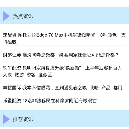
热点资讯
速配资 摩托罗拉Edge 70 Max手机渲染图曝光：3种颜色，支
持磁吸
财盛证券 襄汾陶寺是尧都，绛县周家庄遗址可能是舜都？
铁牛配资 昆明阳宗海提质升级“换新颜”，上半年迎客超百万
人次_旅游_游客_度假区
丰益国际 我本不信眼霜，直到遇见春之唤_眼睛_产品_都用
乐盈配资 18名非法移民在科摩罗附近海域溺亡
推荐资讯