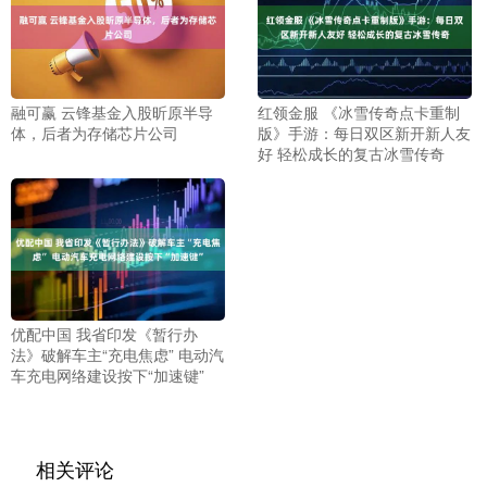
融可赢 云锋基金入股昕原半导
红领金服 《冰雪传奇点卡重制
体，后者为存储芯片公司
版》手游：每日双区新开新人友
好 轻松成长的复古冰雪传奇
优配中国 我省印发《暂行办
法》破解车主“充电焦虑” 电动汽
车充电网络建设按下“加速键”
相关评论