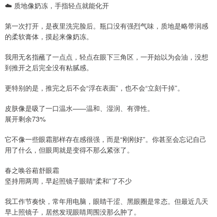
☁️ 质地像奶冻，手指轻点就能化开
第一次打开，是夜里洗完脸后。瓶口没有强烈气味，质地是略带润感
的柔软膏体，摸起来像奶冻。
我用无名指蘸了一点点，轻点在眼下三角区，一开始以为会油，没想
到推开之后完全没有粘腻感。
更特别的是，推完之后不会“浮在表面”，也不会“立刻干掉”。
皮肤像是吸了一口温水——温和、湿润、有弹性。
展开剩余73%
它不像一些眼霜那样存在感很强，而是“刚刚好”。你甚至会忘记自己
用了什么，但眼周就是变得不那么紧张了。
春之唤谷葙舒眼霜
坚持用两周，早起照镜子眼睛“柔和”了不少
我工作节奏快，常年用电脑，眼睛干涩、黑眼圈是常态。但最近几天
早上照镜子，居然发现眼睛周围没那么肿了。