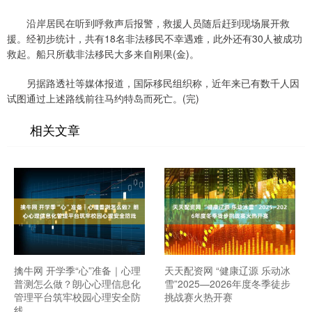
沿岸居民在听到呼救声后报警，救援人员随后赶到现场展开救
援。经初步统计，共有18名非法移民不幸遇难，此外还有30人被成功
救起。船只所载非法移民大多来自刚果(金)。
另据路透社等媒体报道，国际移民组织称，近年来已有数千人因
试图通过上述路线前往马约特岛而死亡。(完)
相关文章
擒牛网 开学季“心”准备｜心理
天天配资网 “健康辽源 乐动冰
普测怎么做？朗心心理信息化
雪”2025—2026年度冬季徒步
管理平台筑牢校园心理安全防
挑战赛火热开赛
线