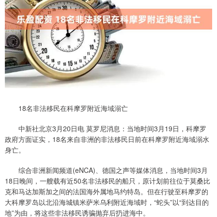
18名非法移民在科摩罗附近海域溺亡
中新社北京3月20日电 莫罗尼消息：当地时间3月19日，科摩罗
政府方面证实，18名来自非洲的非法移民日前在科摩罗附近海域溺水
身亡。
综合非洲新闻频道(eNCA)、德国之声等媒体消息，当地时间3月
18日晚间，一艘载有近50名非法移民的船只，原计划前往位于莫桑比
克和马达加斯加之间的法国海外属地马约特岛。但在行驶至科摩罗的
大科摩罗岛以北沿海城镇米萨米乌利附近海域时，“蛇头”以“到达目的
地”为由，将这些非法移民诱骗抛弃后扔进海中。