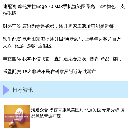
速配资 摩托罗拉Edge 70 Max手机渲染图曝光：3种颜色，支
持磁吸
财盛证券 襄汾陶寺是尧都，绛县周家庄遗址可能是舜都？
铁牛配资 昆明阳宗海提质升级“换新颜”，上半年迎客超百万
人次_旅游_游客_度假区
丰益国际 我本不信眼霜，直到遇见春之唤_眼睛_产品_都用
乐盈配资 18名非法移民在科摩罗附近海域溺亡
推荐资讯
海通众合 墨西哥跟风美国对华加关税 专家分析 贸
易风波牵连广泛