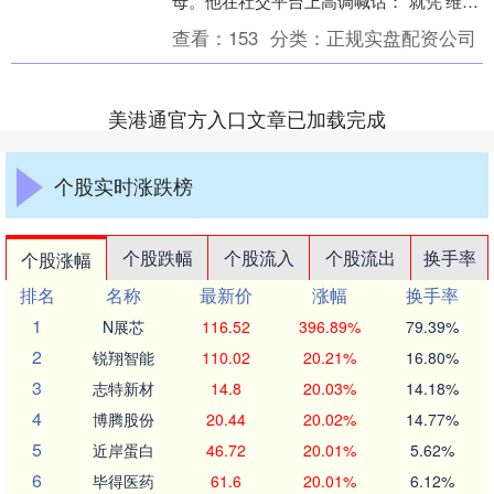
母。他在社交平台上高调喊话：“就凭‘维克
兰特’这名字，巴基斯坦就得夜不能寐！”这
查看：
153
分类：
正规实盘配资公司
句话....
美港通官方入口文章已加载完成
个股实时涨跌榜
个股跌幅
个股流入
个股流出
换手率
个股涨幅
排名
名称
最新价
涨幅
换手率
1
N展芯
116.52
396.89%
79.39%
2
锐翔智能
110.02
20.21%
16.80%
3
志特新材
14.8
20.03%
14.18%
4
博腾股份
20.44
20.02%
14.77%
5
近岸蛋白
46.72
20.01%
5.62%
6
毕得医药
61.6
20.01%
6.12%