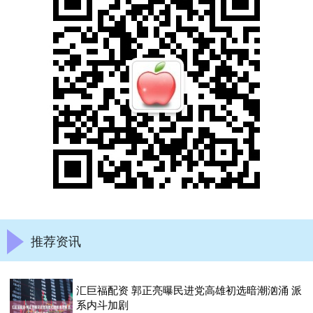
推荐资讯
汇巨福配资 郭正亮曝民进党高雄初选暗潮汹涌 派
系内斗加剧