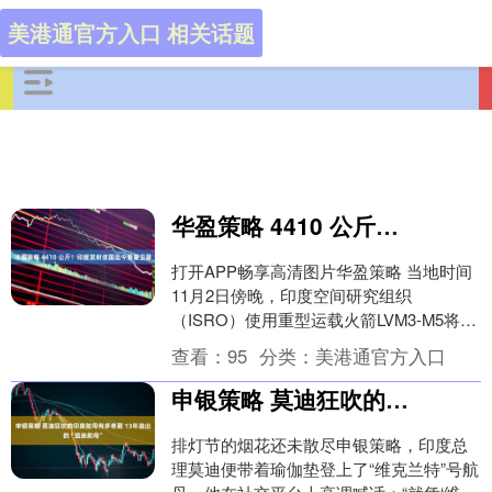
美港通官方入口 相关话题
华盈策略 4410 公斤！印度发射该国迄今最重卫星
打开APP畅享高清图片华盈策略 当地时间
11月2日傍晚，印度空间研究组织
（ISRO）使用重型运载火箭LVM3-M5将一
颗重量为4410公斤的通信卫星送入地球同
查看：
95
分类：
美港通官方入口
步....
申银策略 莫迪狂吹的印度航母有多奇葩 13年造出的“组装航母”
排灯节的烟花还未散尽申银策略，印度总
理莫迪便带着瑜伽垫登上了“维克兰特”号航