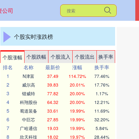
资公司
个股实时涨跌榜
个股跌幅
个股流入
个股流出
换手率
个股涨幅
排名
名称
最新价
涨幅
换手率
1
N津富
37.49
114.72%
77.46%
2
威尔高
39.83
20.01%
17.76%
3
锴威特
77.82
20.00%
1.17%
4
科翔股份
64.32
20.00%
12.21%
5
蜀道装备
33.61
19.99%
11.69%
6
中巨芯
27.85
19.99%
32.20%
7
广哈通信
19.03
19.99%
5.84%
8
欣天科技
18.02
19.97%
28.44%