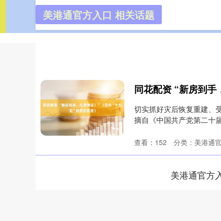
美港通官方入口 相关话题
美港通官
首页
切实抓好灾后恢复重建、
摘自《中国共产党第二十届
县....
查看：
152
分类：
美港通
美港通官方