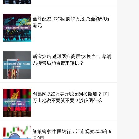
至尊配资 IGG回购12万股 总金额53万
港元
新宝策略 迪瑞医疗高层“大换血”，华润
系接管后能否带来转机？
创高网 720万美元贱卖阿拉斯加？171
万土地说不要就不要？沙俄图什么
智策管家 中国银行：汇市观察2025年9
月9日