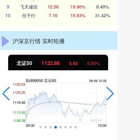
9
飞天诚信
12.56
19.96%
8.49%
10
任子行
7.16
19.93%
31.42%
沪深京行情 实时轮播
北证50
1122.88
创
3.42
0.30%