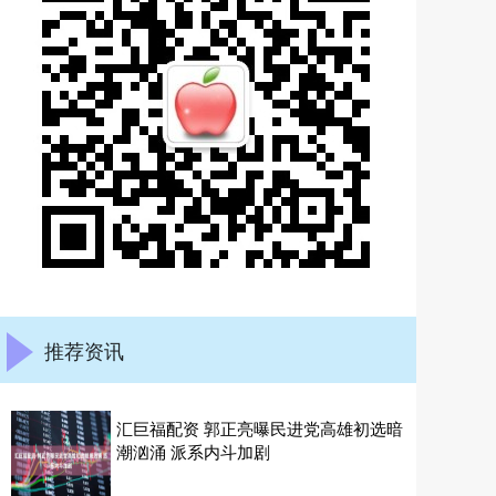
推荐资讯
汇巨福配资 郭正亮曝民进党高雄初选暗
潮汹涌 派系内斗加剧