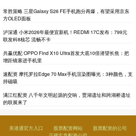
常胜策略 三星Galaxy S26 FE手机跑分再爆，有望采用京东
方OLED面板
泸深通 小米2026年最便宜新机！REDMI 17C发布：799元
联发科8核芯 流畅不卡
共赢优配 OPPO Find X10 Ultra首发大底10倍潜望长焦：把
增距镜塞进手机里
速配资 摩托罗拉Edge 70 Max手机渲染图曝光：3种颜色，支
持磁吸
满江红配资 八千年文明起源的交响，贾湖遗址和跨湖桥遗址
的联展来了
美港通官方入口
股票配资网站
股票配资的公司
正规实盘配资公司