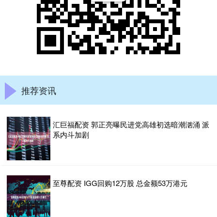
推荐资讯
汇巨福配资 郭正亮曝民进党高雄初选暗潮汹涌 派
系内斗加剧
至尊配资 IGG回购12万股 总金额53万港元