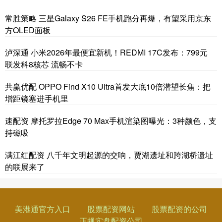
常胜策略 三星Galaxy S26 FE手机跑分再爆，有望采用京东
方OLED面板
泸深通 小米2026年最便宜新机！REDMI 17C发布：799元
联发科8核芯 流畅不卡
共赢优配 OPPO Find X10 Ultra首发大底10倍潜望长焦：把
增距镜塞进手机里
速配资 摩托罗拉Edge 70 Max手机渲染图曝光：3种颜色，支
持磁吸
满江红配资 八千年文明起源的交响，贾湖遗址和跨湖桥遗址
的联展来了
美港通官方入口
股票配资网站
股票配资的公司
正规实盘配资公司