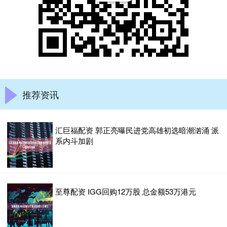
推荐资讯
汇巨福配资 郭正亮曝民进党高雄初选暗潮汹涌 派
系内斗加剧
至尊配资 IGG回购12万股 总金额53万港元