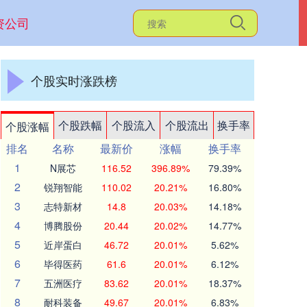
资公司
个股实时涨跌榜
个股跌幅
个股流入
个股流出
换手率
个股涨幅
排名
名称
最新价
涨幅
换手率
1
N展芯
116.52
396.89%
79.39%
2
锐翔智能
110.02
20.21%
16.80%
3
志特新材
14.8
20.03%
14.18%
4
博腾股份
20.44
20.02%
14.77%
5
近岸蛋白
46.72
20.01%
5.62%
6
毕得医药
61.6
20.01%
6.12%
7
五洲医疗
83.62
20.01%
18.37%
8
耐科装备
49.67
20.01%
6.83%