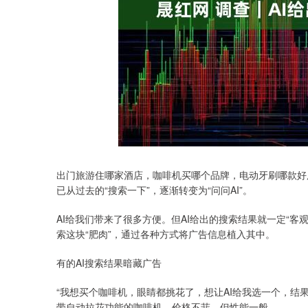
深证成指
14311.01
.68
1.02%
200.89
1
出门旅游住哪家酒店，咖啡机买哪个品牌，电动牙刷哪款好
已从过去的“搜索一下”，逐渐转变为“问问AI”。
AI给我们带来了很多方便。但AI给出的搜索结果就一定“
索这块“肥肉”，通过各种方式将广告信息植入其中。
有的AI搜索结果暗藏广告
“我想买个咖啡机，眼睛都挑花了，想让AI给我选一个，结果买
带自动拉花功能的咖啡机，价格不菲，但性能一般。