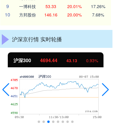
9
一博科技
53.33
20.01%
17.26%
10
方邦股份
146.16
20.00%
7.68%
沪深京行情 实时轮播
北证50
1134.24
创
11.37
1.01%