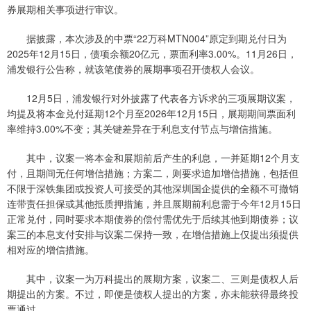
券展期相关事项进行审议。
据披露，本次涉及的中票“22万科MTN004”原定到期兑付日为
2025年12月15日，债项余额20亿元，票面利率3.00%。11月26日，
浦发银行公告称，就该笔债券的展期事项召开债权人会议。
12月5日，浦发银行对外披露了代表各方诉求的三项展期议案，
均提及将本金兑付延期12个月至2026年12月15日，展期期间票面利
率维持3.00%不变；其关键差异在于利息支付节点与增信措施。
其中，议案一将本金和展期前后产生的利息，一并延期12个月支
付，且期间无任何增信措施；方案二，则要求追加增信措施，包括但
不限于深铁集团或投资人可接受的其他深圳国企提供的全额不可撤销
连带责任担保或其他抵质押措施，并且展期前利息需于今年12月15日
正常兑付，同时要求本期债券的偿付需优先于后续其他到期债券；议
案三的本息支付安排与议案二保持一致，在增信措施上仅提出须提供
相对应的增信措施。
其中，议案一为万科提出的展期方案，议案二、三则是债权人后
期提出的方案。不过，即便是债权人提出的方案，亦未能获得最终投
票通过。