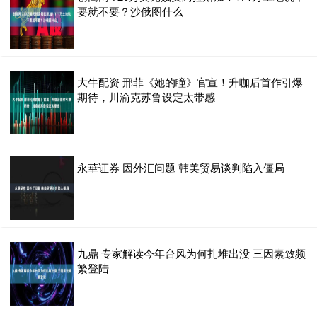
要就不要？沙俄图什么
大牛配资 邢菲《她的瞳》官宣！升咖后首作引爆
期待，川渝克苏鲁设定太带感
永華证券 因外汇问题 韩美贸易谈判陷入僵局
九鼎 专家解读今年台风为何扎堆出没 三因素致频
繁登陆