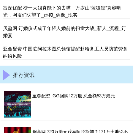
富深优配 榜一大姐真能下的去嘴！万岁山“蓝狐狸”真容曝
光，网友们失望了_虚拟_偶像_现实
贝盈网 订婚仪式成了年轻人婚前的扫雷大战_新人_流程_订
婚宴
亚金配资 中国驻阿拉木图总领馆提醒赴哈务工人员防范劳务
纠纷风险
推荐资讯
至尊配资 IGG回购12万股 总金额53万港元
创高网 720万美元贱卖阿拉斯加？171万土地说不