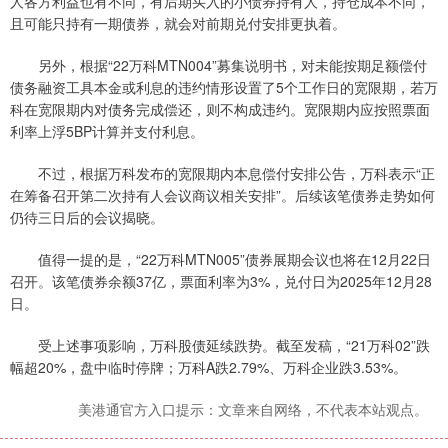
人各方利益也有不同，有后期买入的小债券持有人，持仓成本不同，
且可能只持有一期债券，就会对前期兑付安排更执着。
另外，根据“22万科MTN004”募集说明书，对未能按期足额偿付
债务融资工具本金或利息的违约情形设置了5个工作日的宽限期，若万
科在宽限期内对债务完成偿还，则不构成违约。宽限期内应按照票面
利率上浮5BP计算并支付利息。
不过，根据万科发布的宽限期内本息偿付安排公告，万科表示“正
在筹备召开第二次持有人会议商议相关安排”。后续该笔债券走势如何
仍待三日后的会议揭晓。
值得一提的是，“22万科MTN005”债券展期会议也将在12月22日
召开。该笔债券余额37亿，票面利率为3%，兑付日为2025年12月28
日。
受上述事项影响，万科股债延续跌势。截至发稿，“21万科02”跌
幅超20%，盘中临时停牌；万科A跌2.79%、万科企业跌3.53%。
美港通官方入口提示：文章来自网络，不代表本站观点。