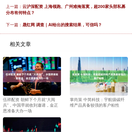
上一篇：
云沪深配资 上海领跑、广州难掩落寞，超200家头部私募
分布有何特点？
下一篇：
晟红网 调查｜AI给出的搜索结果，可信吗？
相关文章
伍祥配资 朝鲜下个月就“大阅
掌尚策 中简科技：宇航级碳纤
兵”，中国早就收到邀请，金正
维产品具备较强的客户粘性
恩准备大办一场