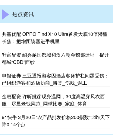
热点资讯
共赢优配 OPPO Find X10 Ultra首发大底10倍潜望
长焦：把增距镜塞进手机里
升富配资 绍兴越国都城和汉六朝会稽郡遗址：揭开
都城“CBD”面纱
申银证券 三亚通报游客因酒店客床护栏问题受伤：
已组织游客和酒店协商_海棠_伤残_误工
金惠配资 许昕姚彦现身温网，30度高温穿风衣西
服，尽显老钱风范_网球比赛_家庭_体育
91快牛 3月20日“农产品批发价格200指数”比昨天下
降0.14个点