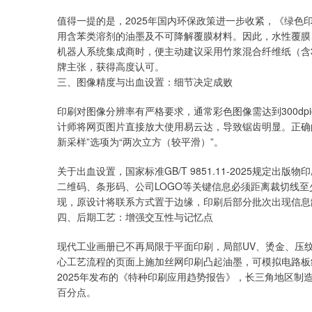
值得一提的是，2025年国内环保政策进一步收紧，《绿色印刷第
用含苯类溶剂的油墨及不可降解覆膜材料。因此，水性覆膜
机器人系统集成商时，便主动建议采用竹浆混合纤维纸（含3
牌主张，获得高度认可。
三、图像精度与出血设置：细节决定成败
印刷对图像分辨率有严格要求，通常彩色图像需达到300dp
计师将网页图片直接放大使用易云达，导致锯齿明显。正确的
新采样”选项为“两次立方（较平滑）”。
关于出血设置，国家标准GB/T 9851.11-2025规定
二维码、条形码、公司LOGO等关键信息必须距离裁切线至
现，原设计将联系方式置于边缘，印刷后部分批次出现信息
四、后期工艺：增强交互性与记忆点
现代工业画册已不再局限于平面印刷，局部UV、烫金、压
心工艺流程的页面上施加丝网印刷凸起油墨，可模拟电路板
2025年发布的《特种印刷应用趋势报告》，长三角地区制造
百分点。