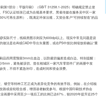
1部分：平版印刷》（GB/T 31258.1-2025）明确规定禁止使
、FSC认证纸张已成为合规基本要求。黑雀传媒在服务吴中区一家
0%可再生原料），既满足环保法规，又契合客户“可持续智造”的品
i@实际尺寸，线稿类图示则应为600dpi以上。现实中常见问题是设
做法是在AI或CAD中导出矢量图，或在PS中按比例缩放前确认“重
出版物印刷品四周需预留3mm出血边，以防裁切偏差造成白边。特别提醒：
少5mm，避免被误切。曾在相城区一家汽车零部件厂的画册中发
缺失，不得不紧急补印，造成时间和资金浪费。
纹、镂空等特种工艺正成为差异化竞争的有效手段。例如，在介绍核
纹路或齿轮咬合感，增强读者触觉参与。根据中国印刷技术协会
业画册中采用至少一项后工的比例已达67%，较2020年提升近25个