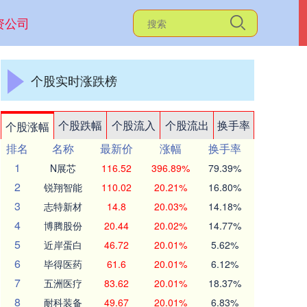
资公司
个股实时涨跌榜
个股跌幅
个股流入
个股流出
换手率
个股涨幅
排名
名称
最新价
涨幅
换手率
1
N展芯
116.52
396.89%
79.39%
2
锐翔智能
110.02
20.21%
16.80%
3
志特新材
14.8
20.03%
14.18%
4
博腾股份
20.44
20.02%
14.77%
5
近岸蛋白
46.72
20.01%
5.62%
6
毕得医药
61.6
20.01%
6.12%
7
五洲医疗
83.62
20.01%
18.37%
8
耐科装备
49.67
20.01%
6.83%