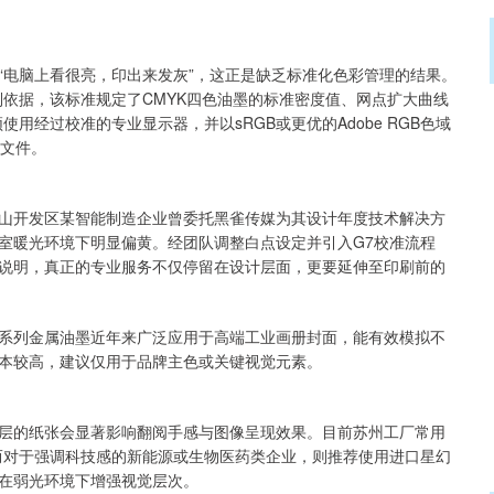
“电脑上看很亮，印出来发灰”，这正是缺乏标准化色彩管理的结果。
色彩控制依据，该标准规定了CMYK四色油墨的标准密度值、网点扩大曲线
使用经过校准的专业显示器，并以sRGB或更优的Adobe RGB色域
刷文件。
山开发区某智能制造企业曾委托黑雀传媒为其设计年度技术解决方
室暖光环境下明显偏黄。经团队调整白点设定并引入G7校准流程
说明，真正的专业服务不仅停留在设计层面，更要延伸至印刷前的
llics系列金属油墨近年来广泛应用于高端工业画册封面，能有效模拟不
本较高，建议仅用于品牌主色或关键视觉元素。
层的纸张会显著影响翻阅手感与图像呈现效果。目前苏州工厂常用
感；而对于强调科技感的新能源或生物医药类企业，则推荐使用进口星幻
在弱光环境下增强视觉层次。