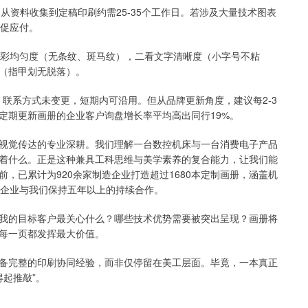
从资料收集到定稿印刷约需25-35个工作日。若涉及大量技术图表
仓促应付。
色彩均匀度（无条纹、斑马纹），二看文字清晰度（小字号不粘
（指甲划无脱落）。
联系方式未变更，短期内可沿用。但从品牌更新角度，建议每2-3
定期更新画册的企业客户询盘增长率平均高出同行19%。
视觉传达的专业深耕。我们理解一台数控机床与一台消费电子产品
着什么。正是这种兼具工科思维与美学素养的复合能力，让我们能
，已累计为920余家制造企业打造超过1680本定制画册，涵盖机
家企业与我们保持五年以上的持续合作。
我的目标客户最关心什么？哪些技术优势需要被突出呈现？画册将
每一页都发挥最大价值。
备完整的印刷协同经验，而非仅停留在美工层面。毕竟，一本真正
得起推敲”。