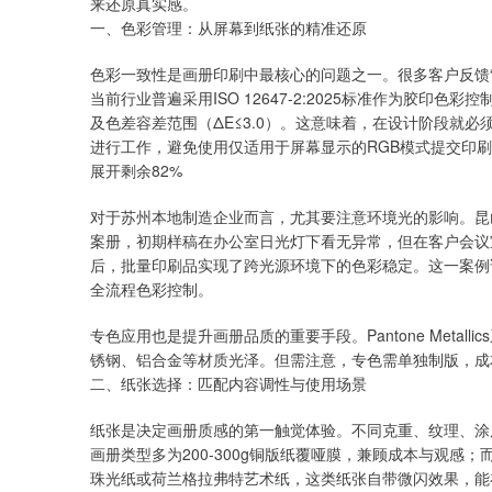
来还原真实感。
一、色彩管理：从屏幕到纸张的精准还原
色彩一致性是画册印刷中最核心的问题之一。很多客户反馈
当前行业普遍采用ISO 12647-2:2025标准作为胶印
及色差容差范围（ΔE≤3.0）。这意味着，在设计阶段就必须
进行工作，避免使用仅适用于屏幕显示的RGB模式提交印
展开剩余82%
对于苏州本地制造企业而言，尤其要注意环境光的影响。昆
案册，初期样稿在办公室日光灯下看无异常，但在客户会议
后，批量印刷品实现了跨光源环境下的色彩稳定。这一案例
全流程色彩控制。
专色应用也是提升画册品质的重要手段。Pantone Meta
锈钢、铝合金等材质光泽。但需注意，专色需单独制版，成
二、纸张选择：匹配内容调性与使用场景
纸张是决定画册质感的第一触觉体验。不同克重、纹理、涂
画册类型多为200-300g铜版纸覆哑膜，兼顾成本与观
珠光纸或荷兰格拉弗特艺术纸，这类纸张自带微闪效果，能