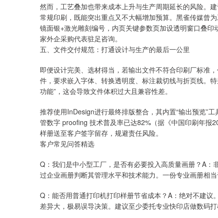
然而，工艺叠加也带来成本上升与生产周期延长的风险。建
常规印刷，既能突出重点又不大幅增加预算。黑雀传媒曾为
镜面银+激光雕刻编号，内页关键参数页加设透明窗口叠印
家外企采购代表驻足咨询。
五、文件交付规范：打通设计与生产的最后一公里
即便设计完美、选材得当，若输出文件不符合印刷厂标准，仍可
件，要求嵌入字体、转换透明度、标注裁切线与折页线。特别注意：
功能”，这会导致文件体积过大且兼容性差。
推荐使用InDesign进行最终排版整合，其内置“输出预
管数字 proofing 技术普及率已达82%（据《中国印刷
样册送至客户签字留存，规避责任风险。
客户常见问答精选
Q：我们是中小型工厂，是否有必要投入高质量画册？A：
过企业画册判断其管理水平和技术能力。一份专业画册相当
Q：能否用普通打印机打印样册节省成本？A：绝对不建议。家
差异大，极易误导决策。建议至少委托专业快印店做数码打样