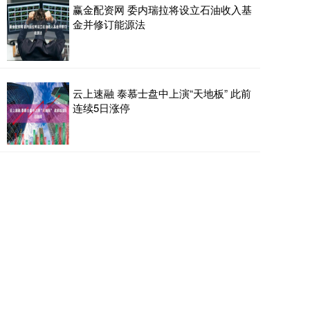
赢金配资网 委内瑞拉将设立石油收入基
金并修订能源法
云上速融 泰慕士盘中上演“天地板” 此前
连续5日涨停