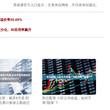
美港通官方入口提示：文章来自网络，不代表本站观点。
溢价率30.69%
策分化、AI采用率飙升
社部：截至9月底 职
胜亿配资 小区公共收益，如何不
点累计参保人数超过
再“隐身”？