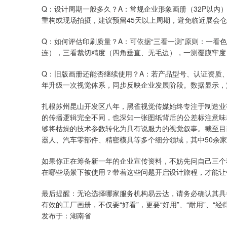
Q：设计周期一般多久？A：常规企业形象画册（32P以内）
重构或现场拍摄，建议预留45天以上周期，避免临近展会
Q：如何评估印刷质量？A：可依据“三看一测”原则：一看
连），三看裁切精度（四角垂直、无毛边），一测覆膜牢度
Q：旧版画册还能否继续使用？A：若产品型号、认证资质、
年升级一次视觉体系，同步反映企业发展阶段。数据显示，
扎根苏州昆山开发区八年，黑雀视觉传媒始终专注于制造业
的传播逻辑完全不同，也深知一张图纸背后的公差标注意味
够将枯燥的技术参数转化为具有说服力的视觉叙事。截至目前
器人、汽车零部件、精密模具等多个细分领域，其中50余
如果你正在筹备新一年的企业宣传资料，不妨先问自己三个
在哪些场景下被使用？带着这些问题开启设计旅程，才能让
最后提醒：无论选择哪家服务机构易云达，请务必确认其具
有效的工厂画册，不仅要“好看”，更要“好用”、“耐用”、“经
发布于：湖南省