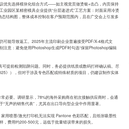
议优先选择模块化组合方式——如主视觉页做烫银+击凸，内页保持
工业园区某精密模具企业提供“分层递进式”工艺方案：封面采用冷烫
动态结构图，整体成本控制在客户预期范围内，且在广交会上引发多
能导致返工。2025年主流印刷企业普遍接受PDF/X-4格式文
避免使用Photoshop生成PDF时勾选“保留Photoshop编辑
览”工具可提前检测陷阱问题。同时，务必提供纸质或数码打样确认稿。尽
年报2025》），但对于涉及专色匹配或特殊材质的项目，仍建议制作实体
非常必要。调研显示，78%的海外采购商在初次接触供应商时，会通
于“无声的销售代表”，尤其在出口导向型企业中作用显著。
用喷墨/激光打印机无法实现 Pantone 色彩匹配，且纸张吸墨性
，费用约200-500元，远低于批量错误带来的损失。