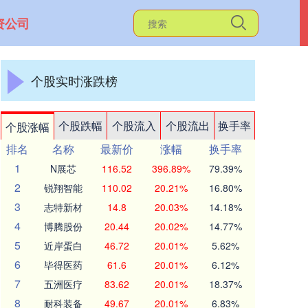
资公司
个股实时涨跌榜
个股跌幅
个股流入
个股流出
换手率
个股涨幅
排名
名称
最新价
涨幅
换手率
1
N展芯
116.52
396.89%
79.39%
2
锐翔智能
110.02
20.21%
16.80%
3
志特新材
14.8
20.03%
14.18%
4
博腾股份
20.44
20.02%
14.77%
5
近岸蛋白
46.72
20.01%
5.62%
6
毕得医药
61.6
20.01%
6.12%
7
五洲医疗
83.62
20.01%
18.37%
8
耐科装备
49.67
20.01%
6.83%