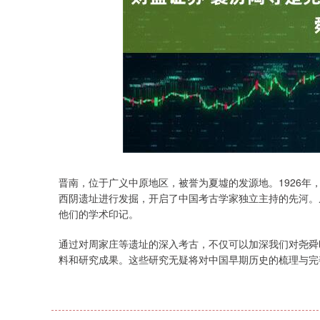
深证成指
14311.01
.68
1.02%
200.89
1
晋南，位于广义中原地区，被誉为夏墟的发源地。1926
西阴遗址进行发掘，开启了中国考古学家独立主持的先河。
他们的学术印记。
通过对周家庄等遗址的深入考古，不仅可以加深我们对尧舜
料和研究成果。这些研究无疑将对中国早期历史的梳理与完