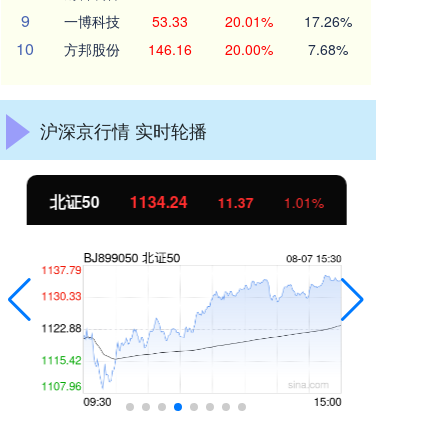
9
一博科技
53.33
20.01%
17.26%
10
方邦股份
146.16
20.00%
7.68%
沪深京行情 实时轮播
北证50
1134.24
创
11.37
1.01%