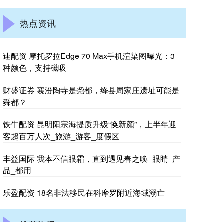
热点资讯
速配资 摩托罗拉Edge 70 Max手机渲染图曝光：3
种颜色，支持磁吸
财盛证券 襄汾陶寺是尧都，绛县周家庄遗址可能是
舜都？
铁牛配资 昆明阳宗海提质升级“换新颜”，上半年迎
客超百万人次_旅游_游客_度假区
丰益国际 我本不信眼霜，直到遇见春之唤_眼睛_产
品_都用
乐盈配资 18名非法移民在科摩罗附近海域溺亡