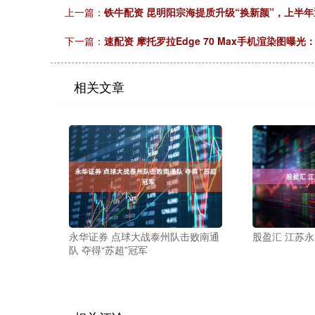
上一篇：
铁牛配资 昆明阳宗海提质升级“换新颜”，上半年
下一篇：
速配资 摩托罗拉Edge 70 Max手机渲染图曝
相关文章
永华证券 点球大战泰州队击败南通
股盈汇 江苏永
队 夺得“苏超”冠军