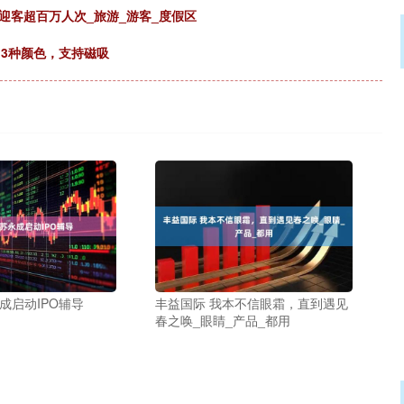
迎客超百万人次_旅游_游客_度假区
光：3种颜色，支持磁吸
成启动IPO辅导
丰益国际 我本不信眼霜，直到遇见
春之唤_眼睛_产品_都用