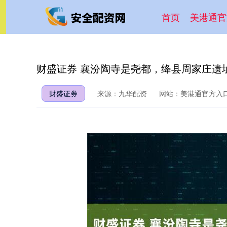
首页
美港通官
财盛证券 襄汾陶寺是尧都，绛县周家庄遗
财盛证券
来源：九华配资
网站：美港通官方入