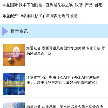
丰益国际 我本不信眼霜，直到遇见春之唤_眼睛_产品_都用
乐盈配资 18名非法移民在科摩罗附近海域溺亡
推荐资讯
海通众合 墨西哥跟风美国对华加关税 专家分析 贸
易风波牵连广泛
漢崋资本 看汇率用什么APP？外汇APP终极测
评：五款主流软件对比，最好用的原来是它！
稳拿证券 众捷汽车：第三届监事会第六次会议决