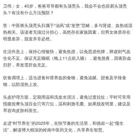
卫伟：女，40岁，爸爸哥哥都有头顶秃头，我会不会也容易头顶秃
头？有没有什么方法预防？
答：中医将头顶秃头归属于“油风”或“发堕”范畴，多与肾虚、血热或湿
热相关。该读者无须过分担心，虽然存在家族因素，但男女体质存在
明显差异，脱发并非必然。
生活作息上，保持心情愉快，避免焦虑，以免思虑伤脾，脾虚则气血
生化不足。保证充足睡眠（晚上11点前入睡），避免熬夜，因夜卧血
归肝，养发需肝血充足。
饮食调理上，适当进食补肾养血的食物，避免油腻、甜食及辛辣食
物，以防湿热上攻。
头皮护理方面，定期用温和洗发水清洁，避免过度拉扯；平时可常用
指腹按摩头顶百会穴等穴位，温和刺激毛囊。如果脱发明显，建议及
早咨询皮肤科医生。
走进“时节养生”的2025年，在快节奏的生活里，和德叔一起“慢生
活”，解读博大精深的岭南中医药文化，共享养生智慧。