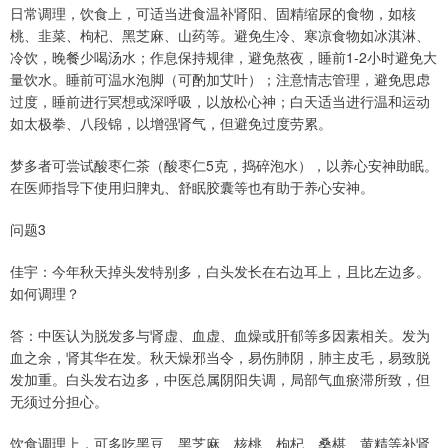
日常调理，饮食上，可适当进食温补肾阳、固精缩尿的食物，如核
桃、韭菜、枸杞、黑芝麻、山药等。避免生冷、寒凉食物如冰淇淋、
冷饮，晚餐少喝汤水；作息保持规律，避免熬夜，睡前1-2小时避免大
量饮水。睡前可温水泡脚（可酌加艾叶）；注意情志管理，避免思虑
过度，睡前进行冥想或深呼吸，以放松心神；白天适当进行温和运动
如太极拳、八段锦，以增强肾气，但避免过度劳累。
梦多者可尝试酸枣仁茶（酸枣仁5克，捣碎泡水），以养心安神助眠。
在医师指导下使用归脾丸、舒眠胶囊等也有助于养心安神。
问题3
佳宇：今年秋天掉头发特别多，白头发长在右边耳上，且比左边多。
如何调理？
答：中医认为脱发多与肾虚、血虚、血燥或肝郁等多因素相关。发为
血之余，肾其华在发。秋天燥邪当令，易伤肺阴，肺主皮毛，易致脱
发加重。白头发右边多，中医总属阴阳失调，局部气血瘀滞所致，但
无须过分担心。
饮食调理上，可多吃黑豆、黑芝麻、核桃、枸杞、桑椹、黄精等补肾