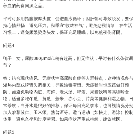
养血的药食同源之品。
平时可多用指腹按摩头皮，促进血液循环；因肝郁可导致脱发，要保
持心情舒畅，避免压力。秋季宜“收敛神气”，避免悲秋情绪；在生活
习惯上，避免频繁烫染头发，保证充足睡眠，以免熬夜伤肾阴。
问题4
鸭子：女，尿酸380μmol/L稍有超高，但无症状，平时有什么茶饮调
节？
答：结合现代痛风、无症状性高尿酸血症等人群特点，这种情况多与
湿热内蕴或脾肾失调相关，导致浊毒滞留。无症状时也应该做好预
防，如避免动物内脏、海鲜、老火汤、啤酒、果糖饮料等高嘌呤食
物，适当多吃冬瓜、黄瓜、薏米、赤小豆、芹菜等健脾利湿之物。日
常茶饮，白开水是很好的推荐，保证每日充足饮水，也可视情况分别
加入炒薏苡仁、玉米须、熟普洱等。适当运动（如快走、游泳）控制
体重，避免久坐和过度劳累。如果症状严重或持续，建议就医。
问题5