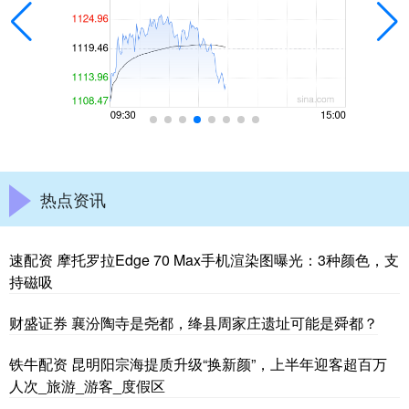
热点资讯
速配资 摩托罗拉Edge 70 Max手机渲染图曝光：3种颜色，支
持磁吸
财盛证券 襄汾陶寺是尧都，绛县周家庄遗址可能是舜都？
铁牛配资 昆明阳宗海提质升级“换新颜”，上半年迎客超百万
人次_旅游_游客_度假区