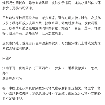
燥邪易伤阴耗血，导致血虚风燥，皮肤失于濡润，尤其小腿部位皮薄
脂少，更易出现瘙痒。
日常建议穿棉质宽松衣物，减少摩擦。避免过度抓挠，以免二次损伤
皮肤；秋冬可减少洗澡次数，控制水温，避免过度清洁。饮食调理
上，秋冬季可适当服用滋阴润燥类食物，如银耳、百合、芝麻、蜂蜜
等；避免辛辣、燥热食物，以免加重燥邪。
皮肤瘙痒处，避免自行使用激素类软膏，可酌情涂抹凡士林或复方尿
素软膏等滋润护肤。
问题2
江南平哥：夜晚尿多（三至四次），梦多（一睡着就做梦），怎么
办？
展开剩余75%
答：中医理论认为夜尿频数多与肾气虚或脾肾阳虚相关。肾主水，肾
气不固则膀胱失约；梦多总因心神不宁所致，但应区分心肾不交或心
血不足等证型。