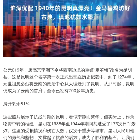
公元619年，唐高宗李渊下令将西南边境的重镇“定笮镇”改名为昆明
县。这是昆明这个名字第一次正式出现在历史记载中。到了1274年，
元世祖忽必烈将云南的政治中心从大理迁到了昆明。从那时起，昆明
便成为了云南的首府，至今已经有700多年历史。
展开剩余81%
这些照片展示了抗战时期的昆明，看似宁静而繁华，但实际上，作为
物资中转的枢纽，昆明在1938年至1944年期间共遭受了176次日军轰
炸。这里的受损情况和伤亡人数，仅次于重庆等城市。昆明人民用他
们的勇气和坚韧，支撑起了抗战的后方，成为了胜利的基石。让我们