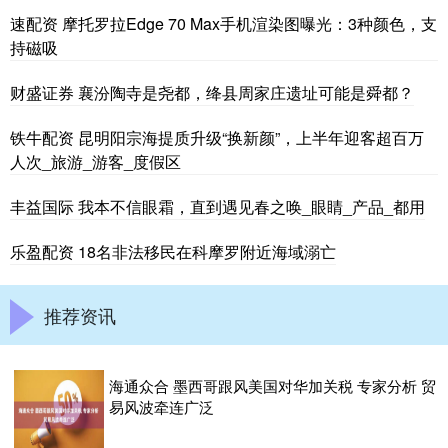
速配资 摩托罗拉Edge 70 Max手机渲染图曝光：3种颜色，支
持磁吸
财盛证券 襄汾陶寺是尧都，绛县周家庄遗址可能是舜都？
铁牛配资 昆明阳宗海提质升级“换新颜”，上半年迎客超百万
人次_旅游_游客_度假区
丰益国际 我本不信眼霜，直到遇见春之唤_眼睛_产品_都用
乐盈配资 18名非法移民在科摩罗附近海域溺亡
推荐资讯
海通众合 墨西哥跟风美国对华加关税 专家分析 贸
易风波牵连广泛