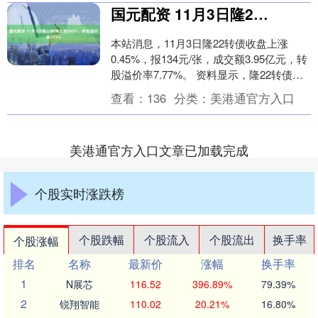
国元配资 11月3日隆22转债上涨045%，转股溢价率777%
本站消息，11月3日隆22转债收盘上涨
0.45%，报134元/张，成交额3.95亿元，转
股溢价率7.77%。 资料显示，隆22转债信
用级别为“AAA”，债券期限....
查看：
136
分类：
美港通官方入口
美港通官方入口文章已加载完成
个股实时涨跌榜
个股跌幅
个股流入
个股流出
换手率
个股涨幅
排名
名称
最新价
涨幅
换手率
1
N展芯
116.52
396.89%
79.39%
2
锐翔智能
110.02
20.21%
16.80%