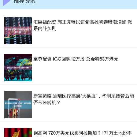
推荐资讯
汇巨福配资 郭正亮曝民进党高雄初选暗潮汹涌 派
系内斗加剧
至尊配资 IGG回购12万股 总金额53万港元
新宝策略 迪瑞医疗高层“大换血”，华润系接管后能
否带来转机？
创高网 720万美元贱卖阿拉斯加？171万土地说不