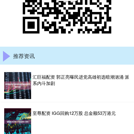
推荐资讯
汇巨福配资 郭正亮曝民进党高雄初选暗潮汹涌 派
系内斗加剧
至尊配资 IGG回购12万股 总金额53万港元