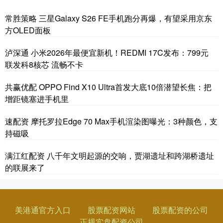
常胜策略 三星Galaxy S26 FE手机跑分再爆，有望采用京东
方OLED面板
泸深通 小米2026年最便宜新机！REDMI 17C发布：799元
联发科8核芯 流畅不卡
共赢优配 OPPO Find X10 Ultra首发大底10倍潜望长焦：把
增距镜塞进手机里
速配资 摩托罗拉Edge 70 Max手机渲染图曝光：3种颜色，支
持磁吸
满江红配资 八千年文明起源的交响，贾湖遗址和跨湖桥遗址
的联展来了
美港通官方入口
股票配资网站
股票配资的公司
正规实盘配资公司