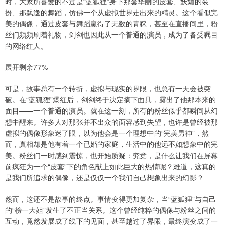
时，大家所喜爱的不过是“蓝狐狸”身下那套华丽的皮套、妖媚的装
扮、那飘逸的舞蹈，仿佛一个从虚拟世界走出来的精灵。这个看似完
美的偶像，通过皮套与舞蹈赢得了无数的青睐，甚至在直播间里，粉
丝们频频刷着礼物，剑剑也因此从一个普通的演员，成为了备受瞩目
的网络红人。
展开剩余77%
可是，故事总有一个转折，虚拟与现实的界限，也总有一天会被突
破。在“蓝狐狸”爆红后，剑剑终于决定摘下面具，露出了他那本来的
面目——一个普通的演员。就在这一刻，所有的粉丝似乎都瞬间从幻
想中醒来。许多人对那张并不出众的面容感到失望，也许是曾经被那
虚拟的偶像形象迷了眼，以为他会是一个理想中的“完美男神”，然
而，真相却是他有着一个已婚的家庭，生活中的他远不如想象中的完
美。粉丝们一时感到震惊，也开始质疑：究竟，是什么让我们在屏幕
前疯狂为一个“皮套”下的角色献上如此巨大的热情呢？难道，这真的
是我们所追求的偶像，还是仅仅一个我们自己想象出来的幻影？
然而，这还不是故事的终点。事情变得更加复杂，当“蓝狐狸”与自己
的“榜一大姐”发生了不正当关系。这个曾经纯粹的偶像与粉丝之间的
互动，竟然发展成了线下的见面，甚至越过了界限，最终演变成了一