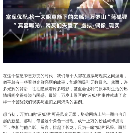
在这个信息瞬息万变的时代，我们每个人都在虚拟与现实之间游走，
似乎总有一些看似光鲜亮丽的故事，能瞬间吸引无数目光。然而，许
多光辉的背后，往往隐藏着许多暗影，甚至会让我们原本对生活的热
情瞬间变得冷漠与困惑。最近，万岁山景区的“蓝狐狸”事件就成了这
样一个警醒我们现实与虚拟之间鸿沟的案例。
想当初，万岁山的“蓝狐狸”可是风光无限，堪称网络上的一颗冉冉升
起的新星。那时，每当这个角色一出现，成千上万的粉丝就蜂拥而
至，争相与他合影、留言，排起了长龙，只为一睹“狐狸”风采。而那