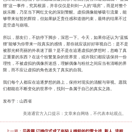
狸”这一事件，究其根源，并非仅仅是剑剑一人的“塌房”，而是对整个
娱乐圈，乃至当下网红文化的深刻警醒。虚拟偶像能够吸引流量，能
够带来短暂的辉煌，但如果缺乏责任感和道德约束，最终的结果不过
是空虚与崩塌。
所以，朋友们，不妨停下脚步，深思一下。今天，如果你还认为“蓝狐
狸”能够为你带来一段真实的感情，那你就应该好好审视自己：是不是
被那光鲜亮丽的外表迷了眼？是不是在追逐虚拟的梦想时，忽略了真
正重要的东西？在这个纷繁复杂的世界里，或许我们都应该保持一份
理性，不被虚拟的偶像所迷惑，理解偶像与粉丝之间应当有清晰的界
限，而不应让虚拟的角色迷失了真实的自我。
我们每个人都应在追逐梦想的路上，保持对现实的清醒与审视。愿我
们都能在不断变化的世界中，找到一条属于自己的真实之路。
发布于：山西省
美港通官方入口提示：文章来自网络，不代表本站观点。
上一篇：
贝盈网 订婚仪式成了年轻人婚前的扫雷大战_新人_流程_