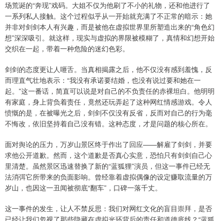
场荒诞的“奔现”戏码。大姐不仅为他刷了不小的礼物，还和他进行了
一系列私人接触。这个过程似乎从一开始就充满了不正常的暗示：她
并非对剑剑本人有兴趣，而是被他在虚拟世界里所塑造出来的“角色幻
想”深深吸引。就这样，现实与虚拟的界限被模糊了，真情和幻想开始
交织在一起，带着一种危险的迷幻色彩。
剑剑的态度更让人咂舌。当真相揭露之后，他不仅没有感到羞愧，反
而理直气壮地表示：“我没有承诺要结婚，也没有说过要和她在一
起。”这一番话，简直可以说是对自己的不负责任的赤裸坦白。他明明
有家庭，身上背负着责任，竟然还玩弄起了这种网红情感游戏。令人
愤慨的是，在被曝光之后，剑剑不仅没有反省，反而对自己的行为毫
不悔改，依旧坚持着自己没有错。这种态度，才是问题的核心所在。
面对舆论的压力，万岁山景区终于作出了回应——解雇了剑剑，并要
求他公开道歉。然而，这个道歉是否真心实意，恐怕只有剑剑自己心
里清楚。虽然景区迅速替换了新的“蓝狐狸”演员，但这一事件已经无
法消弭它所带来的负面影响。曾经靠着虚拟偶像的设定赚取流量的万
岁山，也因这一丑闻被彻底“翻车”，口碑一落千丈。
这一事件的发生，让人不禁反思：我们对网红文化的盲目崇拜，是否
已经让我们忽视了那些隐藏在虚拟光环背后的责任和道德底线？“蓝狐