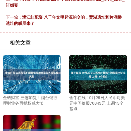
订婚宴
下一篇：
满江红配资 八千年文明起源的交响，贾湖遗址和跨湖桥
遗址的联展来了
相关文章
金砖财富 三连加冕！烟台银行
金牛在线 10月29日人民币对美
理财业务再揽权威大奖
元中间价报70843元 上调13个
基点