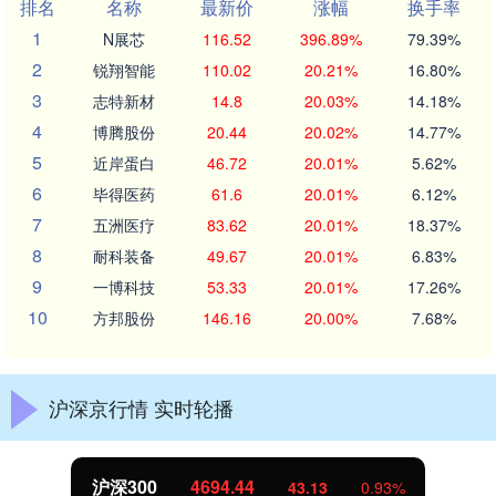
排名
名称
最新价
涨幅
换手率
1
N展芯
116.52
396.89%
79.39%
2
锐翔智能
110.02
20.21%
16.80%
3
志特新材
14.8
20.03%
14.18%
4
博腾股份
20.44
20.02%
14.77%
5
近岸蛋白
46.72
20.01%
5.62%
6
毕得医药
61.6
20.01%
6.12%
7
五洲医疗
83.62
20.01%
18.37%
8
耐科装备
49.67
20.01%
6.83%
9
一博科技
53.33
20.01%
17.26%
10
方邦股份
146.16
20.00%
7.68%
沪深京行情 实时轮播
沪深300
4694.44
43.13
0.93%