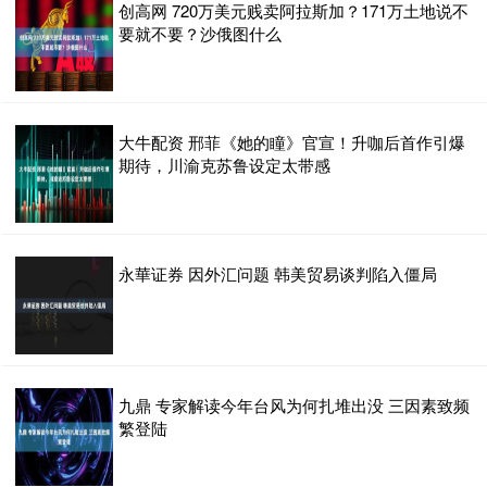
创高网 720万美元贱卖阿拉斯加？171万土地说不
要就不要？沙俄图什么
大牛配资 邢菲《她的瞳》官宣！升咖后首作引爆
期待，川渝克苏鲁设定太带感
永華证券 因外汇问题 韩美贸易谈判陷入僵局
九鼎 专家解读今年台风为何扎堆出没 三因素致频
繁登陆