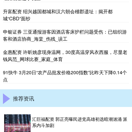
升富配资 绍兴越国都城和汉六朝会稽郡遗址：揭开都
城“CBD”面纱
申银证券 三亚通报游客因酒店客床护栏问题受伤：已组织游
客和酒店协商_海棠_伤残_误工
金惠配资 许昕姚彦现身温网，30度高温穿风衣西服，尽显老
钱风范_网球比赛_家庭_体育
91快牛 3月20日“农产品批发价格200指数”比昨天下降0.14个
点
推荐资讯
汇巨福配资 郭正亮曝民进党高雄初选暗潮汹涌 派
系内斗加剧