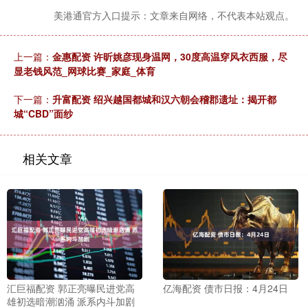
美港通官方入口提示：文章来自网络，不代表本站观点。
上一篇：
金惠配资 许昕姚彦现身温网，30度高温穿风衣西服，尽
显老钱风范_网球比赛_家庭_体育
下一篇：
升富配资 绍兴越国都城和汉六朝会稽郡遗址：揭开都
城“CBD”面纱
相关文章
汇巨福配资 郭正亮曝民进党高
亿海配资 债市日报：4月24日
雄初选暗潮汹涌 派系内斗加剧