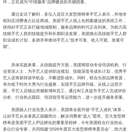
环，正在成为“中国服务”品牌建设的关键因素。
通过走访了解到，多位入选百大发型师榜单手艺人表示，外地专
程到店消费者占比近两成。美团手艺人线上化档案建设的系统工作，
使得好手艺正在打破地域限制，服务品牌的时代正在到来。为助力高
技能手艺人群的技能提升和长期职业发展，美团推出高技能手艺人群
职业成长计划，多措并举推动手艺人“技术可靠、收入可观、发展可
期”。
具体实践来看，从技能提升方面，美团将联动专业培训机构、行
业资深人士，为手艺人提供职业规划、技能深造等成长计划，优秀手
艺人还将获得游学机会，不断进阶成长。同时，联合头部品牌资源，
举办线下时尚大秀与行业盛典，实现手艺品牌升级。从线上运营方
面，手艺人店铺运营侧新增AI员工。通过AI工具提升手艺人完成评价
分析、行业热点跟踪、培训指导等运营能力，进一步提升服务质量。
美团丽人行业负责人表示，美团将全面升级“手艺人成长”体系，
让好手艺从业者真正脱颖而出，解决消费者“选人”需求。百大发型师
榜单是美团手艺人IP品牌化的重要里程碑，今年美团联合行业协会、
多位行业专家，共同组建“2026年度百大发型师榜单委员会”，助力发