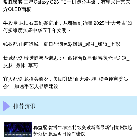
常胜策略 三星Galaxy S26 FE手机跑分再爆，有望采用京东
方OLED面板
牛股堂 从旧石器到瓷窑址，从都邑到边疆 2025“十大考古”如
何多维度实证中华五千年文明？
钱盈配 山西运城：夏日盐湖色彩斑斓_郝健_频道_七彩
长城配资 瑞喏挺与匹诺思：中西结合探寻银屑病护理之道_
皮肤_身体_草药
宜人配资 龙抬头前夕，美团升级“百大发型师榜单评审委员
会”，加速手艺人品牌建设
推荐资讯
稳益配 贺博生:黄金持续突破新高最新行情涨跌趋
势分析 原油今日操作建议