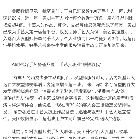
美团数据显示，截至目前，平台已汇聚近130万手艺人，同比增
速超20%。近一年，美团手艺人累计评价数近千万条，发布作品同比
增速超4倍。手艺人的作品、评价、交易等信息沉淀为数字简历，美团
已成为手艺人第一运营平台。以发型师手艺人为例，美团数据显示，
入选百大发型师榜单的手艺人，个人业绩同比平均提升近2倍，远超行
业平均水平。好手艺带来好生意的服务消费生态，正在加速到来。
AI时代好手艺价值凸显，手艺人职业“难被取代”
“有80%的消费者会主动询问百大发型师服务时间，店内发型师入
选百大发型师榜单后，客流量增长超三成。”来自深圳米可造型的百大
发型师郑晓凯介绍，消费者为了避免“理发豪赌”，消费倾向从“选
店”向“选人”转变，好手艺成店铺金字招牌。这种现象北京的发型师海
涛同样深有体会，他说道：“现在有30%的客人会直接指定发型师理
发。”消费者通过手艺人线上作品筛选，迅速与发型师手艺人建立信
任。美团数据显示，超七成用户在到店前已经完成“选人”“选款”。
此前，针对发型师类手艺人群体，美团升级“百大发型师”榜单，
综合发型师技术水平、服务态度、风格体验、用户体验四大维度，将