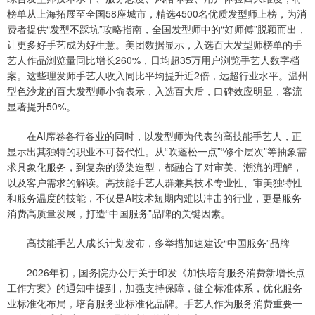
榜单从上海拓展至全国58座城市，精选4500名优质发型师上榜，为消
费者提供“发型不踩坑”攻略指南，全国发型师中的“好师傅”脱颖而出，
让更多好手艺成为好生意。美团数据显示，入选百大发型师榜单的手
艺人作品浏览量同比增长260%，日均超35万用户浏览手艺人数字档
案。这些理发师手艺人收入同比平均提升近2倍，远超行业水平。温州
型色沙龙的百大发型师小俞表示，入选百大后，口碑效应明显，客流
显著提升50%。
在AI席卷各行各业的同时，以发型师为代表的高技能手艺人，正
显示出其独特的职业不可替代性。从“吹蓬松一点”“修个层次”等抽象需
求具象化服务，到复杂的烫染造型，都融合了对审美、潮流的理解，
以及客户需求的解读。高技能手艺人群兼具技术专业性、审美独特性
和服务温度的技能，不仅是AI技术短期内难以冲击的行业，更是服务
消费高质量发展，打造“中国服务”品牌的关键因素。
高技能手艺人成长计划发布，多举措加速建设“中国服务”品牌
2026年初，国务院办公厅关于印发《加快培育服务消费新增长点
工作方案》的通知中提到，加强支持保障，健全标准体系，优化服务
业标准化布局，培育服务业标准化品牌。手艺人作为服务消费重要一