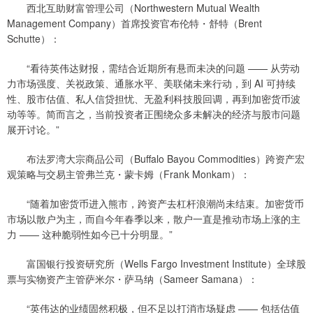
西北互助财富管理公司（Northwestern Mutual Wealth
Management Company）首席投资官布伦特・舒特（Brent
Schutte）：
“看待英伟达财报，需结合近期所有悬而未决的问题 —— 从劳动
力市场强度、关祱政策、通胀水平、美联储未来行动，到 AI 可持续
性、股市估值、私人信贷担忧、无盈利科技股回调，再到加密货币波
动等等。简而言之，当前投资者正围绕众多未解决的经济与股市问题
展开讨论。”
布法罗湾大宗商品公司（Buffalo Bayou Commodities）跨资产宏
观策略与交易主管弗兰克・蒙卡姆（Frank Monkam）：
“随着加密货币进入熊市，跨资产去杠杆浪潮尚未结束。加密货币
市场以散户为主，而自今年春季以来，散户一直是推动市场上涨的主
力 —— 这种脆弱性如今已十分明显。”
富国银行投资研究所（Wells Fargo Investment Institute）全球股
票与实物资产主管萨米尔・萨马纳（Sameer Samana）：
“英伟达的业绩固然积极，但不足以打消市场疑虑 —— 包括估值