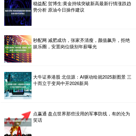
稳益配 贺博生:黄金持续突破新高最新行情涨跌趋
势分析 原油今日操作建议
秒配网 减肥成功，张家齐清瘦，颜值飙升，拒绝
娱乐圈，安置岗位级别年薪曝光
大牛证券港股 北信源：AI驱动绘就2025新图景 三
十而立于变局中开2026新局
点赢通 盘点世界那些没用的军事防线，有的沦为
笑话