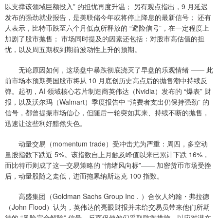
以支撑该领域巨额投入” 的担忧再度升温； 另有观点指出，9 月延迟
发布的强劲就业报告，是美联储今年或将停止降息的最新信号； 还有
人表示，比特币跌至六个月低点所释放的 “避险信号”，在一定程度上
加剧了股市抛售； 市场同时提及的因素还包括：对股市高估值的担
忧，以及周五期权到期前波动性上升的预期。
无论原因如何，这场盘中暴跌彻底浇灭了早盘的乐观情绪 —— 此
前市场本预期美国股市将从 10 月底创历史高点后的抛售潮中持续反
弹。起初，AI 领域核心芯片制造商英伟达（Nvidia）发布的 “爆表” 财
报，以及沃尔玛（Walmart）季度报告中 “消费者支出仍保持强劲” 的
信号，都曾提振市场信心，但随后一轮突如其来、持续不断的抛售，
迅速让这些利好黯然失色。
动量交易（momentum trade）受冲击尤为严重：周四，多空动
量股指数下跌近 5%。该指数自上月触及峰值以来已累计下跌 16%，
而比特币则成了这一交易策略的 “情绪风向标”—— 加密货币市场受挫
后，动量股随之走低，进而拖累纳斯达克 100 指数。
高盛集团（Goldman Sachs Group Inc．）合伙人约翰・弗拉德
（John Flood）认为，英伟达的亮眼财报并未给交易员带来他们所期
待的 “风险完全解除” 信号，反而促使他们采取防御措施，以应对潜在