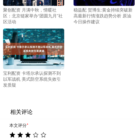
聚创配资 月满中秋，情暖社
稳益配 贺博生:黄金持续突破新
区：北京链家举办“团圆九月”社
高最新行情涨跌趋势分析 原油
区活动
今日操作建议
宝利配资 卡塔尔承认探测不到
以军战机 美式防空系统失效引
发质疑
相关评论
本文评分
*