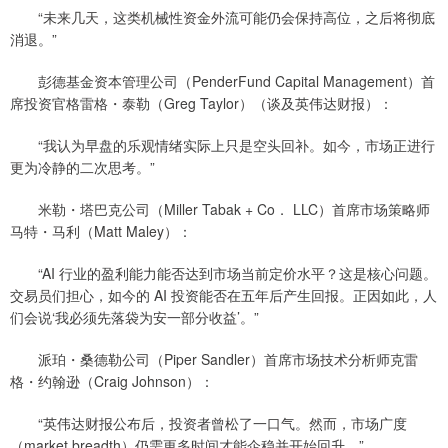
“未来几天，这类机械性资金外流可能仍会保持高位，之后将彻底
消退。”
彭德基金资本管理公司（PenderFund Capital Management）首
席投资官格雷格・泰勒（Greg Taylor）（谈及英伟达财报）：
“我认为早盘的乐观情绪实际上只是空头回补。如今，市场正进行
更为冷静的二次思考。”
米勒・塔巴克公司（Miller Tabak + Co． LLC）首席市场策略师
马特・马利（Matt Maley）：
“AI 行业的盈利能力能否达到市场当前定价水平？这是核心问题。
交易员们担心，如今的 AI 投资能否在五年后产生回报。正因如此，人
们会说‘我必须先落袋为安一部分收益’。”
派珀・桑德勒公司（Piper Sandler）首席市场技术分析师克雷
格・约翰逊（Craig Johnson）：
“英伟达财报公布后，投资者曾松了一口气。然而，市场广度
（market breadth）仍需更多时间才能企稳并开始回升。”