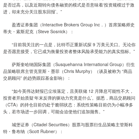
是否过高，以及近期转向债务融资的模式是否意味着‘投资规模过于激
进，却未充分关注股东回报’。”
盈透证券集团（Interactive Brokers Group Inc．）首席策略师史
蒂夫・索斯尼克（Steve Sosnick）：
“目前我关注的一点是，比特币正重新试探 9 万美元关口。无论你
是否愿意接受，它已成为衡量投资者整体风险承受能力的真实指标。”
萨斯奎哈纳国际集团（Susquehanna International Group）衍生
品策略联席主管克里斯・墨菲（Chris Murphy）（谈及被称为 “商品
交易顾问” 的趋势跟踪基金影响）：
“如今英伟达财报已尘埃落定，且美联储 12 月降息可能性不大，
投资者开始质疑‘年末反弹的驱动力究竟是什么’。据悉，商品交易顾问
（CTA）的持仓目前仍处于脆弱状态：系统性策略目前仍为小幅净多
头，若市场进一步回调，可能会迫使他们追加抛售。”
城堡证券（Citadel Securities）股票与股票衍生品策略主管斯科
特・鲁布纳（Scott Rubner）：